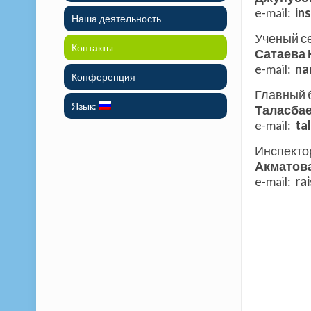
e-mail:
in
Наша деятельность
Ученый с
Контакты
Сатаева 
e-mail:
na
Конференция
Главный 
Язык:
Таласба
e-mail:
ta
Инспекто
Акматов
e-mail:
ra