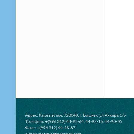
Адрес: Кыргызстан, 720048, г. Бишкек, ул.Анкара 1/5
Телефон: +(996 312) 44-95-64, 44-92-16. 44-90-05
Факс: +(996 312) 44-98-87
e-mail: institutgfm@gmail.com