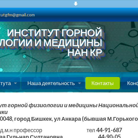
itutgfm@gmail.com
ИНСТИТУТ ГОРНОЙ
ЛОГИИ И МЕДИЦИНЫ
НАН КР
итута
Наша деятельность
Контакты
Кон
т горной физиологии и медицины Национальной
ики
0048, город Бишкек, ул Анкара (бывшая М.Горького)
тор д.м.н профессор тел
44-91-687
ова Гульнар Султановна 44-90-05