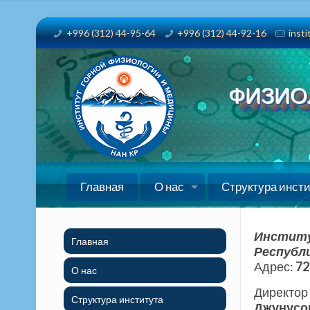
+996 (312) 44-95-64
+996 (312) 44-92-16
inst
ФИЗИО
Главная
О нас
Структура инст
Институ
Главная
Республ
Адрес:
72
О нас
Дирек
Структура института
Джунус