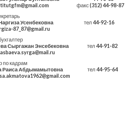
stitutgfm@gmail.com
факс
(312) 44-98-87
екретарь
Наргиза Усенбековна
тел
44-92-16
rgiza-87_87@gmail.ru
бухгалтер
ева Сыргажан Энсебековна
тел
44-91-82
lasbaeva.syrga@mail.ru
р по кадрам
а Раиса Абдымамытовна
тел
44-95-64
isa.akmatova1962@gmail.com