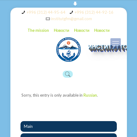
+996 (312) 44-95-64
+996 (312) 44-92-16
institutgfm@gmail.com
The mission
Новости
Новости
Новости
ИНСТИТУТ ГОР
Sorry, this entry is only available in
Russian
.
Main