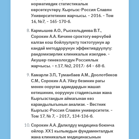
нормативдик статистикалык
көрсөткүчтөрү.
Кыргызс-Россия Славян
Университетинин жарчысы. – 2016. – Том
16, №7, – 165-170-б.
Кармышев А.О., Рыскельдиева В.Т.,
Сорокин А.А. Кичине сроктогу өөрчүбөй
калган кош бойлуулукту токтотуунун ар
кандай методдорунун эффективдүүлүгү:
рандомизирлик клиникалык изилдөө. –
Акушер-гинекологдун Россиялык
жарчысы. – т.17, №2, 2017.- 64 – 68-б.
Камарли З.П., Туманбаев А.М., Доолотбеков
С.М., Сорокин А.А. Уйку безинин рагы
менен ооруган адамдардын жашап
кетишинин, ооруунун стадиясынан жана
Кыргызстандын аймагынан көз
карандылыгынын анализи. – Вестник
Кыргызс-Россия Славян университети. –
Том 17, № 7, – 2017., 134-136-б.
Сорокин А.А. Далилдүү медицина боюнча
ойлор. ХХ1 кылымдын фундаменталдык
жана клиникалык медицинасынын