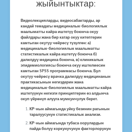
жыйынтыктар:
Видеолекцияларды, видеосабактарды, ар
кандай темадагы медициналык-биологиялык
маалыматты кайра иштетүү боюнча окуу
файлдары жана бир катар окуу китептерин
камтыган окутуу чөйрөсү түзүлгөн: а)
медициналык-биологиялык маалыматты
статистикалык кайра иштетүү боюнча б)
далилдүү медицина боюнча, в) клиникалык
эпидемиологиясы боюнча окуу иштелмесин
камтыган SPSS программасы боюнча. Бул
окутуу чөйрөсү врачка далилдүү медицинанын
практикасынын негиздерин жана
медициналык-биологиялык маалыматты кайра
иштетүүнүн негизги принциптерин өз алдынча
окуп үйрөнүп алууга мумкунчулук берет.
КР-нын аймагында уйку безинин рагынын
таралуусунун статистикалык анализи.
КР-нын аймагында тубаса оорулардын
пайда болуу коркунучунун факторлорунун