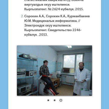
виртуалдык окуу иштелмеси.
Кыргызпатент. № 2624-күбөлүк. 2015.
Сорокин А.А., Сорокин К.А., Курманбакеев
Ю.М. Медициналык информатика. //
Электрондук окуу иштелмеси.
Кыргызпатент. Свидетельство 2246-
күбөлүк . 2013.