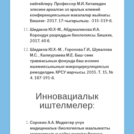
көйгөйлөрү. Профессор М.И. Китаевдин
элесине арналган эл аралык илимий
конференциясынын макалалар жыйнагы.
Бишкек- 2017. 17-чыгарылыш. -315-319-б.
Шидаков Ю.Х-М., Абдумаликова И.А.
Корондук разряддын биологиясы. Бишкек,
2017, 60 б.
Шидаков Ю.Х.-М. , Горохова Г.И., Шувалова
М.С. , Калмурзаева М.Е. Баш-сөөк
травмасынын фонунда баш мээнин
ишемиясынынын микроциркуляциясын
ремоделдөө. КРСУ жарчысы. 2015. Т. 15, №
4. 187-191-б.
Инновациалык
иштелмелер:
Сорокин А.А. Медиктер үчүн
медициналык-биологиялык маалыматты
статистикалык кайра иштетүү боюнча