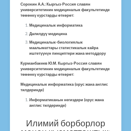
Сорокин А.А.: Кыргыз-Россия славян
университетинин медициналык факультетинде
төмөнкү курстарды өткөрөт:
Медициналык информатика
Далилдүү медицина
Медициналык-биологиялык
маалыматтары статистикалык кайра
иштетүүнүн пинциптери жана методдору
Курманбакеев Ю.М. Кыргыз-Россия славян
университетинин медициналык факультетинде
төмөнкү курстарды өткөрөт:
Медициналык информатика (орус жана англис
тилдеринде)
Информатиканын негиздери (орус жана
англис тилдеринде)
Илимий борборлор