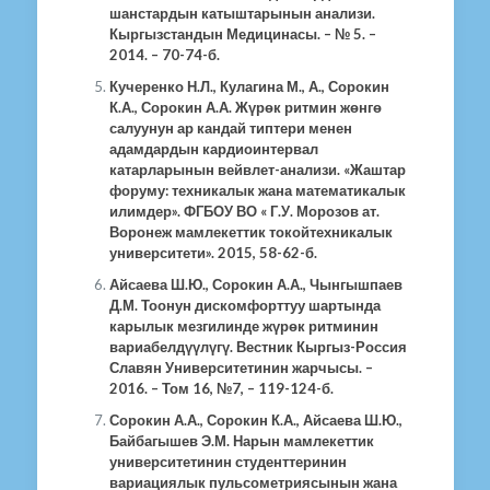
шанстардын катыштарынын анализи.
Кыргызстандын Медицинасы. – № 5. –
2014. – 70-74-б.
Кучеренко Н.Л., Кулагина М., А., Сорокин
К.А., Сорокин А.А. Жүрөк ритмин жөнгө
салуунун ар кандай типтери менен
адамдардын кардиоинтервал
катарларынын вейвлет-анализи. «Жаштар
форуму: техникалык жана математикалык
илимдер». ФГБОУ ВО « Г.У. Морозов ат.
Воронеж мамлекеттик токойтехникалык
университети». 2015, 58-62-б.
Айсаева Ш.Ю., Сорокин А.А., Чынгышпаев
Д.М. Тоонун дискомфорттуу шартында
карылык мезгилинде жүрөк ритминин
вариабелдүүлүгү
. Вестник Кыргыз-Россия
Славян Университетинин жарчысы. –
2016. – Том 16, №7, – 119-124-б.
Сорокин А.А., Сорокин К.А., Айсаева Ш.Ю.,
Байбагышев Э.М. Нарын мамлекеттик
университетинин студенттеринин
вариациялык пульсометриясынын жана