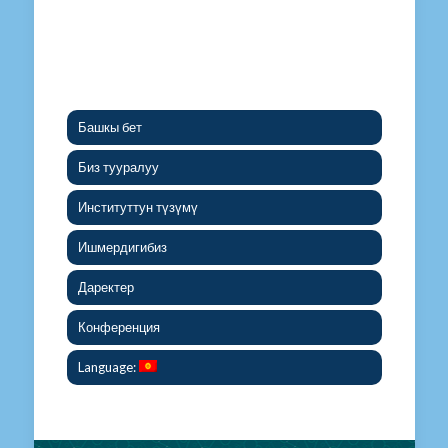
Башкы бет
Биз тууралуу
Институттун түзүмү
Ишмердигибиз
Даректер
Конференция
Language: