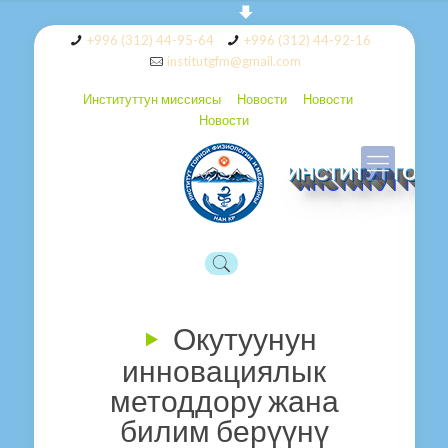
+996 (312) 44-95-64
+996 (312) 44-92-16
institutgfm@gmail.com
Институттун миссиясы
Новости
Новости
Новости
ИНСТИТУТ ГОР
Окутуунун
инновациялык
методдору жана
билим берүүнү