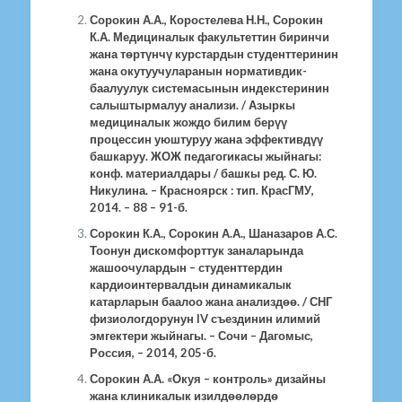
Сорокин А.А., Коростелева Н.Н., Сорокин
К.А. Медициналык факультеттин биринчи
жана төртүнчү курстардын студенттеринин
жана окутуучуларанын нормативдик-
баалуулук системасынын индекстеринин
салыштырмалуу анализи. / Азыркы
медициналык жождо билим берүү
процессин уюштуруу жана эффективдүү
башкаруу. ЖОЖ педагогикасы жыйнагы:
конф. материалдары / башкы ред. С. Ю.
Никулина. – Красноярск : тип. КрасГМУ,
2014. – 88 – 91-б.
Сорокин К.А., Сорокин А.А., Шаназаров А.С.
Тоонун дискомфорттук заналарында
жашоочулардын – студенттердин
кардиоинтервалдын динамикалык
катарларын баалоо жана анализдөө. / СНГ
физиологдорунун IV съездинин илимий
эмгектери жыйнагы. – Сочи – Дагомыс,
Россия, – 2014, 205-б.
Сорокин А.А. «Окуя – контроль» дизайны
жана клиникалык изилдөөлөрдө