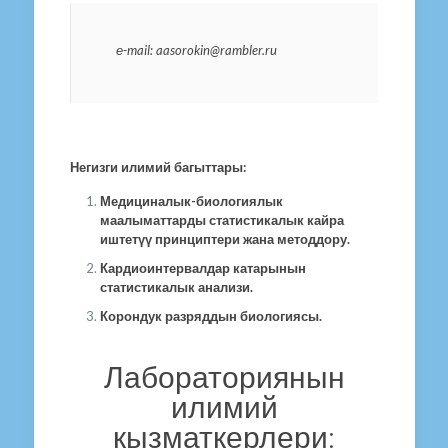
е-mail: aasorokin@rambler.ru
Негизги илимий багыттары:
Медициналык-биологиялык
маалыматтарды статистикалык кайра
иштетүү принциптери жана методдору.
Кардиоинтервалдар катарынын
статистикалык анализи.
Корондук разряддын биологиясы.
Лабораториянын
илимий
кызматкерлери: