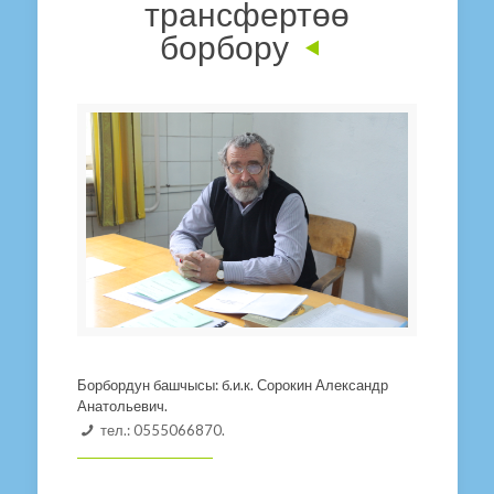
трансфертөө
борбору
Борбордун башчысы: б.и.к. Сорокин Александр
Анатольевич.
тел.: 0555066870.