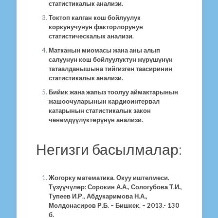
статистикалык анализи.
Токтоп калган кош бойлуулук
коркунучунун факторлорунун
статистическалык анализи.
Матканын миомасы жана аны алып
салуунун кош бойлуулуктун жүрүшүнүн
татаалданышына тийгизген таасиринин
статистикалык анализи.
Бийик жана жапыз тоолуу аймактарынын
жашоочуларынын кардиоинтервал
катарынын статистикалык закон
ченемдүүлүктөрүнүн анализи.
Негизги басылмалар:
Жогорку математика. Окуу иштелмеси.
Түзүүчүлөр: Сорокин А.А., Сологубова Т.И.,
Тупеев И.Р., Абдукаримова Н.А.,
Молдонасиров Р.Б. – Бишкек. – 2013.- 130
б.