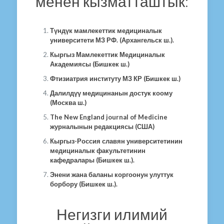
менен кызматташтык:
Түндүк мамлекеттик медициналык
университети МЗ РФ. (Архангельск ш.).
Кыргыз Мамлекеттик Медициналык
Академиясы (Бишкек ш.)
Фтизиатрия институту МЗ КР (Бишкек ш.)
Далилдүү медицинанын достук коому
(Москва ш.)
The New England journal of Medicine
журналынын редакциясы (США)
Кыргыз-Россия славян университетинин
медициналык факультетинин
кафедралары (Бишкек ш.).
Энени жана баланы коргоонун улуттук
борбору (Бишкек ш.).
Негизги илимий